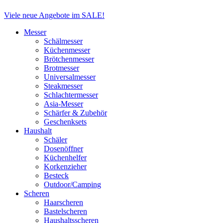
Close
Viele neue Angebote im SALE!
Menu
Messer
Schälmesser
Küchenmesser
Brötchenmesser
Brotmesser
Universalmesser
Steakmesser
Schlachtermesser
Asia-Messer
Schärfer & Zubehör
Geschenksets
Haushalt
Schäler
Dosenöffner
Küchenhelfer
Korkenzieher
Besteck
Outdoor/Camping
Scheren
Haarscheren
Bastelscheren
Haushaltsscheren