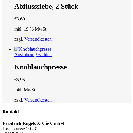
Abflusssiebe, 2 Stück
€
3,60
inkl. 19 % MwSt.
zzgl.
Versandkosten
Dieses
Ausführung wählen
Produkt
weist
Knoblauchpresse
mehrere
Varianten
€
5,95
auf.
Die
inkl. MwSt.
Optionen
können
zzgl.
Versandkosten
auf
der
Kontakt
Produktseite
gewählt
Friedrich Engels & Cie GmbH
werden
Hochstrasse 29 -31