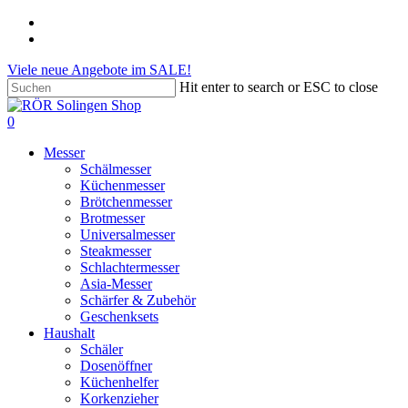
Skip
phone
to
email
main
Viele neue Angebote im SALE!
content
Hit enter to search or ESC to close
Close
Search
search
account
0
Menu
Messer
Schälmesser
Küchenmesser
Brötchenmesser
Brotmesser
Universalmesser
Steakmesser
Schlachtermesser
Asia-Messer
Schärfer & Zubehör
Geschenksets
Haushalt
Schäler
Dosenöffner
Küchenhelfer
Korkenzieher