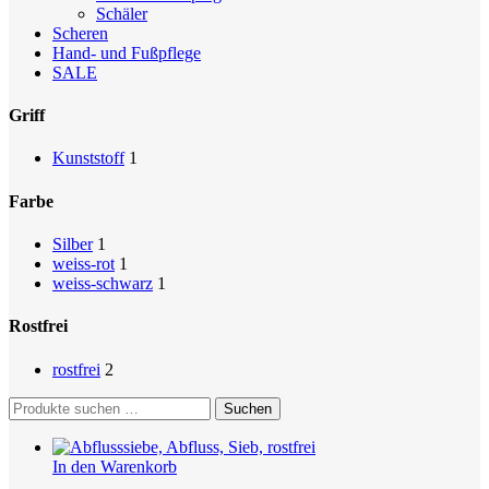
Schäler
Scheren
Hand- und Fußpflege
SALE
Griff
Kunststoff
1
Farbe
Silber
1
weiss-rot
1
weiss-schwarz
1
Rostfrei
rostfrei
2
Suchen
Suchen
nach:
In den Warenkorb