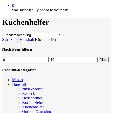
0
was successfully added to your cart.
Küchenhelfer
Start
Shop
Haushalt
Küchenhelfer
Nach Preis filtern
Min.
Max.
Filter
Preis
Preis
Produkt-Kategorien
Messer
Haushalt
Nussknacker
Besteck
Dosenöffner
Korkenzieher
Küchenhelfer
Outdoor/Camping