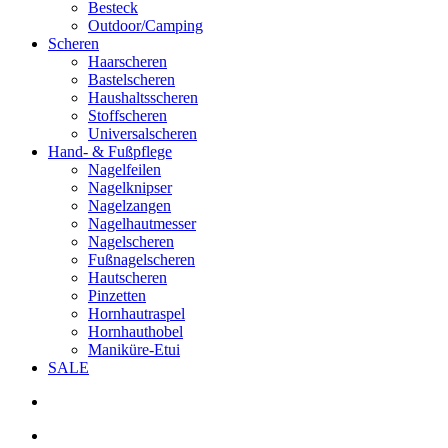
Besteck
Outdoor/Camping
Scheren
Haarscheren
Bastelscheren
Haushaltsscheren
Stoffscheren
Universalscheren
Hand- & Fußpflege
Nagelfeilen
Nagelknipser
Nagelzangen
Nagelhautmesser
Nagelscheren
Fußnagelscheren
Hautscheren
Pinzetten
Hornhautraspel
Hornhauthobel
Maniküre-Etui
SALE
search
account