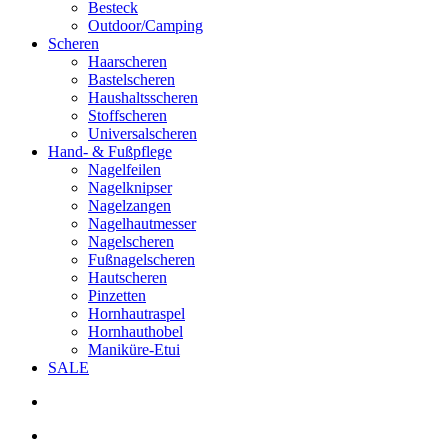
Besteck
Outdoor/Camping
Scheren
Haarscheren
Bastelscheren
Haushaltsscheren
Stoffscheren
Universalscheren
Hand- & Fußpflege
Nagelfeilen
Nagelknipser
Nagelzangen
Nagelhautmesser
Nagelscheren
Fußnagelscheren
Hautscheren
Pinzetten
Hornhautraspel
Hornhauthobel
Maniküre-Etui
SALE
search
account