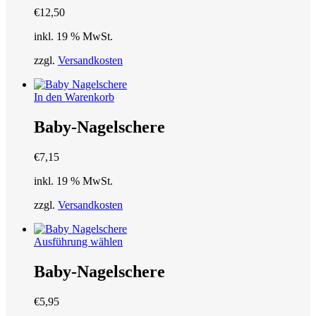
€
12,50
inkl. 19 % MwSt.
zzgl.
Versandkosten
In den Warenkorb
Baby-Nagelschere
€
7,15
inkl. 19 % MwSt.
zzgl.
Versandkosten
Dieses
Ausführung wählen
Produkt
weist
Baby-Nagelschere
mehrere
Varianten
€
5,95
auf.