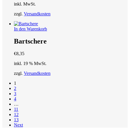
Die
inkl. MwSt.
Optionen
können
zzgl.
Versandkosten
auf
der
Produktseite
In den Warenkorb
gewählt
werden
Bartschere
€
8,35
inkl. 19 % MwSt.
zzgl.
Versandkosten
1
2
3
4
…
11
12
13
Next