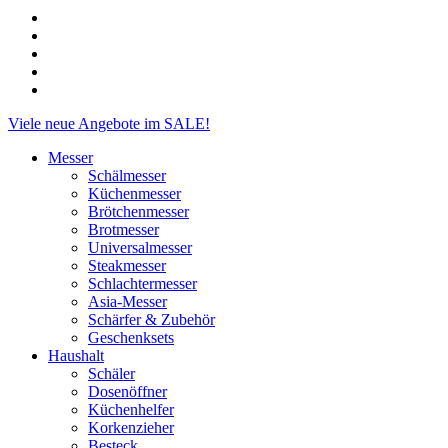
facebook
linkedin
instagram
phone
email
Close
Viele neue Angebote im SALE!
Menu
Messer
Schälmesser
Küchenmesser
Brötchenmesser
Brotmesser
Universalmesser
Steakmesser
Schlachtermesser
Asia-Messer
Schärfer & Zubehör
Geschenksets
Haushalt
Schäler
Dosenöffner
Küchenhelfer
Korkenzieher
Besteck