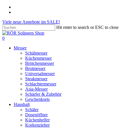
Skip
phone
to
email
main
Viele neue Angebote im SALE!
content
Hit enter to search or ESC to close
Close
Search
search
account
0
Menu
Messer
Schälmesser
Küchenmesser
Brötchenmesser
Brotmesser
Universalmesser
Steakmesser
Schlachtermesser
Asia-Messer
Schärfer & Zubehör
Geschenksets
Haushalt
Schäler
Dosenöffner
Küchenhelfer
Korkenzieher