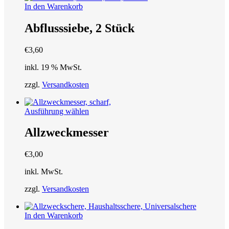
In den Warenkorb
Abflusssiebe, 2 Stück
€
3,60
inkl. 19 % MwSt.
zzgl.
Versandkosten
Dieses
Ausführung wählen
Produkt
weist
Allzweckmesser
mehrere
Varianten
€
3,00
auf.
Die
inkl. MwSt.
Optionen
können
zzgl.
Versandkosten
auf
der
Produktseite
In den Warenkorb
gewählt