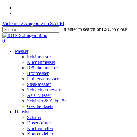
Skip
phone
to
email
main
Viele neue Angebote im SALE!
content
Hit enter to search or ESC to close
Close
Search
search
account
0
Menu
Messer
Schälmesser
Küchenmesser
Brötchenmesser
Brotmesser
Universalmesser
Steakmesser
Schlachtermesser
Asia-Messer
Schärfer & Zubehör
Geschenksets
Haushalt
Schäler
Dosenöffner
Küchenhelfer
Korkenzieher