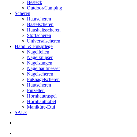
Besteck
Outdoor/Camping
Scheren
Haarscheren
Bastelscheren
Haushaltsscheren
Stoffscheren
Universalscheren
Hand- & Fußpflege
Nagelfeilen
Nagelknipser
Nagelzangen
Nagelhautmesser
Nagelscheren
Fußnagelscheren
Hautscheren
Pinzetten
Hornhautraspel
Hornhauthobel
Maniküre-Etui
SALE
search
account