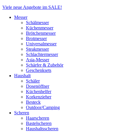
Close
Viele neue Angebote im SALE!
Menu
Messer
Schälmesser
Küchenmesser
Brötchenmesser
Brotmesser
Universalmesser
Steakmesser
Schlachtermesser
Asia-Messer
Schärfer & Zubehör
Geschenksets
Haushalt
Schäler
Dosenöffner
Küchenhelfer
Korkenzieher
Besteck
Outdoor/Camping
Scheren
Haarscheren
Bastelscheren
Haushaltsscheren