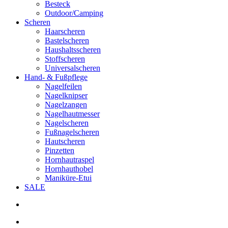
Besteck
Outdoor/Camping
Scheren
Haarscheren
Bastelscheren
Haushaltsscheren
Stoffscheren
Universalscheren
Hand- & Fußpflege
Nagelfeilen
Nagelknipser
Nagelzangen
Nagelhautmesser
Nagelscheren
Fußnagelscheren
Hautscheren
Pinzetten
Hornhautraspel
Hornhauthobel
Maniküre-Etui
SALE
search
account