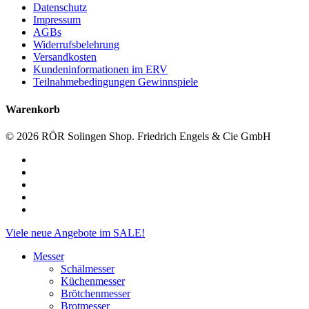
Datenschutz
Impressum
AGBs
Widerrufsbelehrung
Versandkosten
Kundeninformationen im ERV
Teilnahmebedingungen Gewinnspiele
Warenkorb
© 2026 RÖR Solingen Shop. Friedrich Engels & Cie GmbH
facebook
linkedin
instagram
phone
email
Close
Viele neue Angebote im SALE!
Menu
Messer
Schälmesser
Küchenmesser
Brötchenmesser
Brotmesser