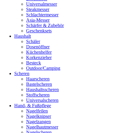
Universalmesser
Steakmesser
Schlachtermesser
Asia-Messer
Schärfer & Zubehör
Geschenksets
Haushalt
Schäler
Dosenöffner
Küchenhelfer
Korkenzieher
Besteck
Outdoor/Camping
Scheren
Haarscheren
Bastelscheren
Haushaltsscheren
Stoffscheren
Universalscheren
Hand- & Fußpflege
Nagelfeilen
Nagelknipser
Nagelzangen
Nagelhautmesser
Nagelscheren