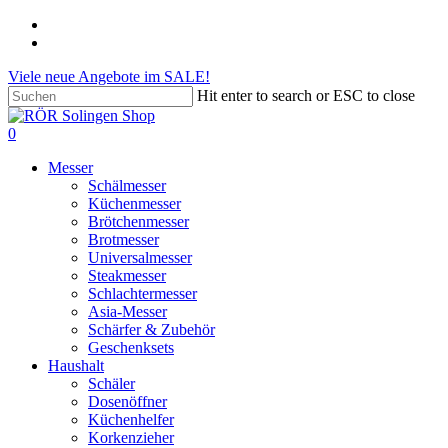
Skip
phone
to
email
main
Viele neue Angebote im SALE!
content
Hit enter to search or ESC to close
Close
Search
search
account
0
Menu
Messer
Schälmesser
Küchenmesser
Brötchenmesser
Brotmesser
Universalmesser
Steakmesser
Schlachtermesser
Asia-Messer
Schärfer & Zubehör
Geschenksets
Haushalt
Schäler
Dosenöffner
Küchenhelfer
Korkenzieher