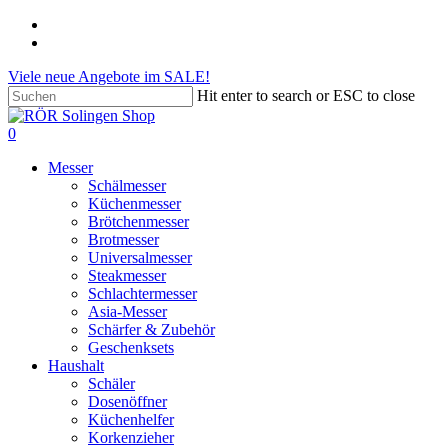
Skip
phone
to
email
main
Viele neue Angebote im SALE!
content
Hit enter to search or ESC to close
Close
Search
search
account
0
Menu
Messer
Schälmesser
Küchenmesser
Brötchenmesser
Brotmesser
Universalmesser
Steakmesser
Schlachtermesser
Asia-Messer
Schärfer & Zubehör
Geschenksets
Haushalt
Schäler
Dosenöffner
Küchenhelfer
Korkenzieher