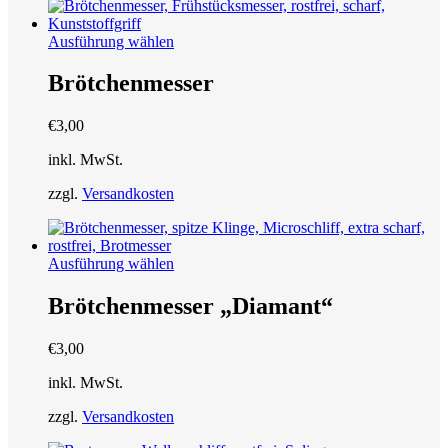
Produktseite
gewählt
Dieses
Ausführung wählen
werden
Produkt
weist
Brötchenmesser
mehrere
Varianten
€
3,00
auf.
Die
inkl. MwSt.
Optionen
können
zzgl.
Versandkosten
auf
der
Produktseite
gewählt
Dieses
Ausführung wählen
werden
Produkt
weist
Brötchenmesser „Diamant“
mehrere
Varianten
€
3,00
auf.
Die
inkl. MwSt.
Optionen
können
zzgl.
Versandkosten
auf
der