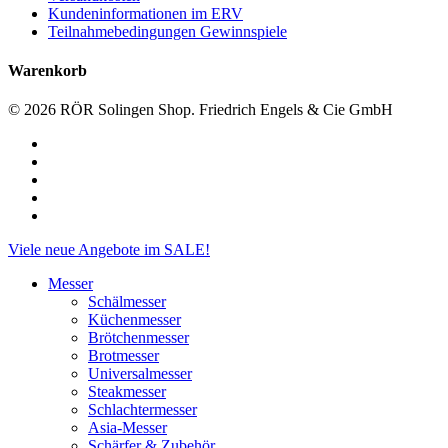
Kundeninformationen im ERV
Teilnahmebedingungen Gewinnspiele
Warenkorb
© 2026 RÖR Solingen Shop. Friedrich Engels & Cie GmbH
facebook
linkedin
instagram
phone
email
Close
Viele neue Angebote im SALE!
Menu
Messer
Schälmesser
Küchenmesser
Brötchenmesser
Brotmesser
Universalmesser
Steakmesser
Schlachtermesser
Asia-Messer
Schärfer & Zubehör