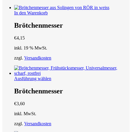
In den Warenkorb
Brötchenmesser
€
4,15
inkl. 19 % MwSt.
zzgl.
Versandkosten
Dieses
Ausführung wählen
Produkt
weist
Brötchenmesser
mehrere
Varianten
€
3,60
auf.
Die
inkl. MwSt.
Optionen
können
zzgl.
Versandkosten
auf
der