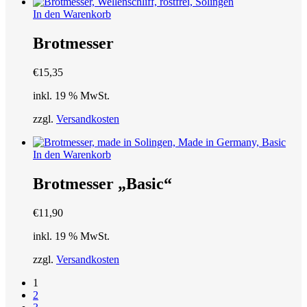
Produktseite
In den Warenkorb
gewählt
werden
Brotmesser
€
15,35
inkl. 19 % MwSt.
zzgl.
Versandkosten
In den Warenkorb
Brotmesser „Basic“
€
11,90
inkl. 19 % MwSt.
zzgl.
Versandkosten
1
2