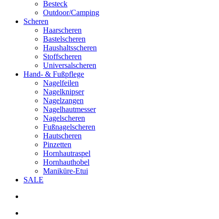
Besteck
Outdoor/Camping
Scheren
Haarscheren
Bastelscheren
Haushaltsscheren
Stoffscheren
Universalscheren
Hand- & Fußpflege
Nagelfeilen
Nagelknipser
Nagelzangen
Nagelhautmesser
Nagelscheren
Fußnagelscheren
Hautscheren
Pinzetten
Hornhautraspel
Hornhauthobel
Maniküre-Etui
SALE
search
account