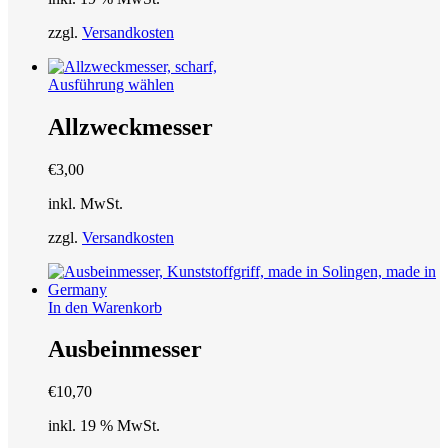
zzgl.
Versandkosten
Dieses
Ausführung wählen
Produkt
weist
Allzweckmesser
mehrere
Varianten
€
3,00
auf.
Die
inkl. MwSt.
Optionen
können
zzgl.
Versandkosten
auf
der
Produktseite
gewählt
In den Warenkorb
werden
Ausbeinmesser
€
10,70
inkl. 19 % MwSt.