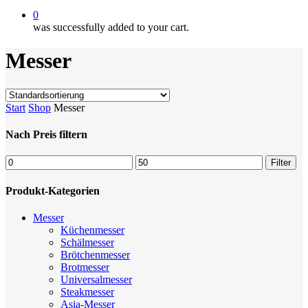
0
was successfully added to your cart.
Messer
Start
Shop
Messer
Nach Preis filtern
Min.
Max.
Filter
Preis
Preis
Produkt-Kategorien
Messer
Küchenmesser
Schälmesser
Brötchenmesser
Brotmesser
Universalmesser
Steakmesser
Asia-Messer