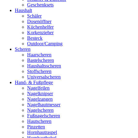
Geschenksets
Haushalt
Schäler
Dosenöffner
Küchenhelfer
Korkenzieher
Besteck
Outdoor/Camping
Scheren
Haarscheren
Bastelscheren
Haushaltsscheren
Stoffscheren
Universalscheren
Hand- & Fußpflege
Nagelfeilen
Nagelknipser
Nagelzangen
Nagelhautmesser
Nagelscheren
Fußnagelscheren
Hautscheren
Pinzetten
Hornhautraspel
Hornhauthobel