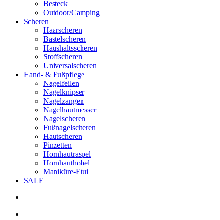
Besteck
Outdoor/Camping
Scheren
Haarscheren
Bastelscheren
Haushaltsscheren
Stoffscheren
Universalscheren
Hand- & Fußpflege
Nagelfeilen
Nagelknipser
Nagelzangen
Nagelhautmesser
Nagelscheren
Fußnagelscheren
Hautscheren
Pinzetten
Hornhautraspel
Hornhauthobel
Maniküre-Etui
SALE
search
account