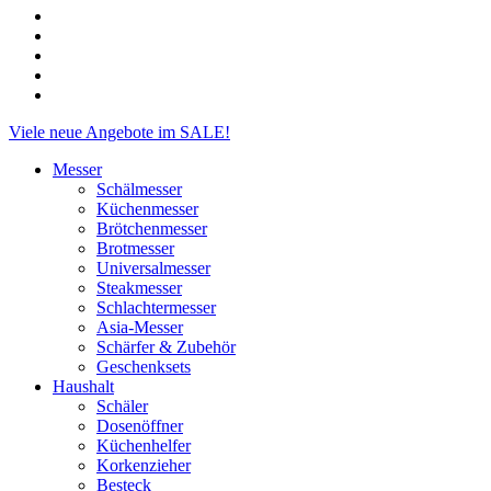
facebook
linkedin
instagram
phone
email
Close
Viele neue Angebote im SALE!
Menu
Messer
Schälmesser
Küchenmesser
Brötchenmesser
Brotmesser
Universalmesser
Steakmesser
Schlachtermesser
Asia-Messer
Schärfer & Zubehör
Geschenksets
Haushalt
Schäler
Dosenöffner
Küchenhelfer
Korkenzieher
Besteck