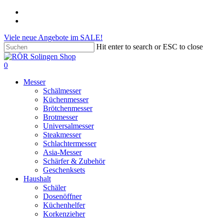
Skip
phone
to
email
main
Viele neue Angebote im SALE!
content
Hit enter to search or ESC to close
Close
Search
search
account
0
Menu
Messer
Schälmesser
Küchenmesser
Brötchenmesser
Brotmesser
Universalmesser
Steakmesser
Schlachtermesser
Asia-Messer
Schärfer & Zubehör
Geschenksets
Haushalt
Schäler
Dosenöffner
Küchenhelfer
Korkenzieher