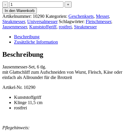
Jausenmesser-
Set,
In den Warenkorb
6-
Artikelnummer:
10290
Kategorien:
Geschenksets
,
Messer
,
tlg.
Steakmesser
,
Universalmesser
Schlagwörter:
Fleischmesser
,
Menge
Jausenmesser
,
Kunststoffgriff
,
rostfrei
,
Steakmesser
Beschreibung
Zusätzliche Information
Beschreibung
Jausenmesser-Set, 6 tlg.
mit Glattschliff zum Aufschneiden von Wurst, Fleisch, Käse oder
einfach als Allrounder für die Brotzeit
Artikel-Nr. 10290
Kunststoffgriff
Klinge 11,5 cm
rostfrei
Pflegehinweis: