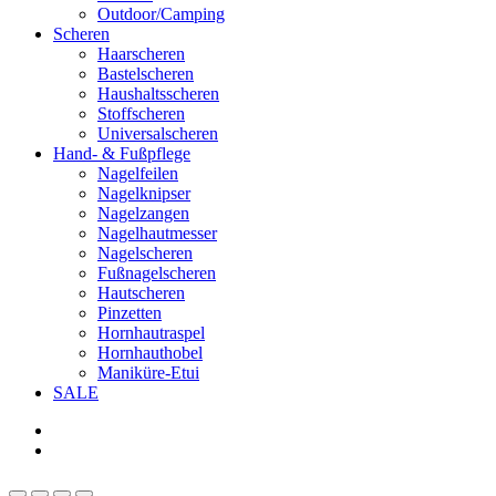
Outdoor/Camping
Scheren
Haarscheren
Bastelscheren
Haushaltsscheren
Stoffscheren
Universalscheren
Hand- & Fußpflege
Nagelfeilen
Nagelknipser
Nagelzangen
Nagelhautmesser
Nagelscheren
Fußnagelscheren
Hautscheren
Pinzetten
Hornhautraspel
Hornhauthobel
Maniküre-Etui
SALE
phone
email