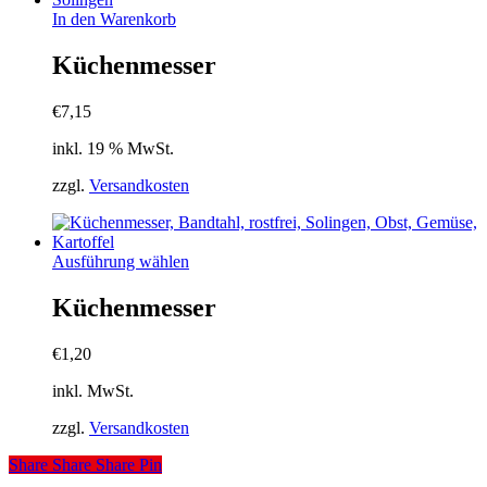
In den Warenkorb
Küchenmesser
€
7,15
inkl. 19 % MwSt.
zzgl.
Versandkosten
Dieses
Ausführung wählen
Produkt
weist
Küchenmesser
mehrere
Varianten
€
1,20
auf.
Die
inkl. MwSt.
Optionen
können
zzgl.
Versandkosten
auf
der
Share
Share
Share
Pin
Produktseite