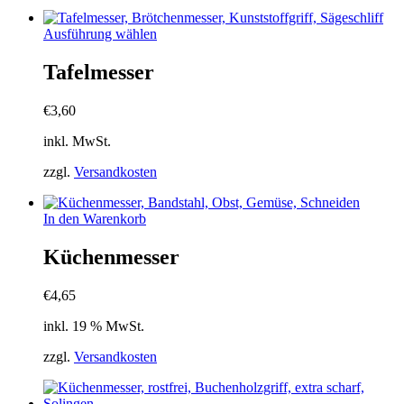
Dieses
Ausführung wählen
Produkt
weist
Tafelmesser
mehrere
Varianten
€
3,60
auf.
Die
inkl. MwSt.
Optionen
können
zzgl.
Versandkosten
auf
der
Produktseite
In den Warenkorb
gewählt
werden
Küchenmesser
€
4,65
inkl. 19 % MwSt.
zzgl.
Versandkosten