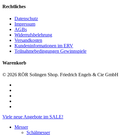
Rechtliches
Datenschutz
Impressum
AGBs
Widerrufsbelehrung
Versandkosten
Kundeninformationen im ERV
Teilnahmebedingungen Gewinnspiele
Warenkorb
© 2026 RÖR Solingen Shop. Friedrich Engels & Cie GmbH
facebook
linkedin
instagram
phone
email
Close
Viele neue Angebote im SALE!
Menu
Messer
Schälmesser