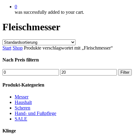
0
was successfully added to your cart.
Fleischmesser
Start
Shop
Produkte verschlagwortet mit „Fleischmesser“
Nach Preis filtern
Min.
Max.
Filter
Preis
Preis
Produkt-Kategorien
Messer
Haushalt
Scheren
Hand- und Fußpflege
SALE
Klinge