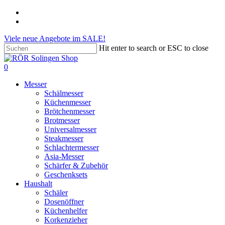
Skip
phone
to
email
main
Viele neue Angebote im SALE!
content
Hit enter to search or ESC to close
Close
Search
search
account
0
Menu
Messer
Schälmesser
Küchenmesser
Brötchenmesser
Brotmesser
Universalmesser
Steakmesser
Schlachtermesser
Asia-Messer
Schärfer & Zubehör
Geschenksets
Haushalt
Schäler
Dosenöffner
Küchenhelfer
Korkenzieher