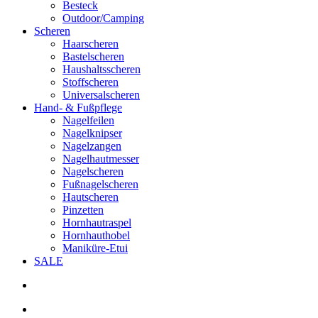
Besteck
Outdoor/Camping
Scheren
Haarscheren
Bastelscheren
Haushaltsscheren
Stoffscheren
Universalscheren
Hand- & Fußpflege
Nagelfeilen
Nagelknipser
Nagelzangen
Nagelhautmesser
Nagelscheren
Fußnagelscheren
Hautscheren
Pinzetten
Hornhautraspel
Hornhauthobel
Maniküre-Etui
SALE
search
account