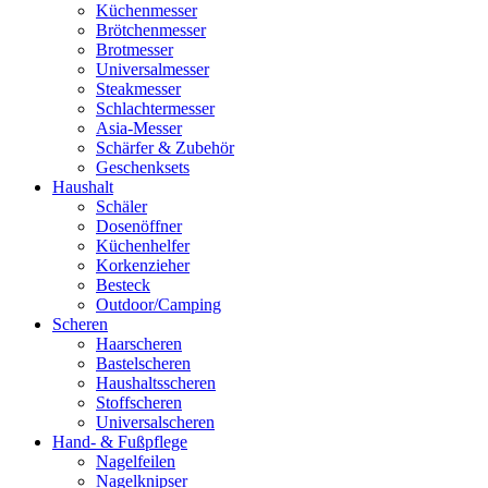
Küchenmesser
Brötchenmesser
Brotmesser
Universalmesser
Steakmesser
Schlachtermesser
Asia-Messer
Schärfer & Zubehör
Geschenksets
Haushalt
Schäler
Dosenöffner
Küchenhelfer
Korkenzieher
Besteck
Outdoor/Camping
Scheren
Haarscheren
Bastelscheren
Haushaltsscheren
Stoffscheren
Universalscheren
Hand- & Fußpflege
Nagelfeilen
Nagelknipser