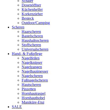
Schäler
Dosenöffner
Küchenhelfer
Korkenzieher
Besteck
Outdoor/Camping
Scheren
Haarscheren
Bastelscheren
Haushaltsscheren
Stoffscheren
Universalscheren
Hand- & Fußpflege
Nagelfeilen
Nagelknipser
Nagelzangen
Nagelhautmesser
Nagelscheren
Fußnagelscheren
Hautscheren
Pinzetten
Hornhautraspel
Hornhauthobel
Maniküre-Etui
SALE