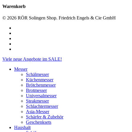
Warenkorb
© 2026 RÖR Solingen Shop. Friedrich Engels & Cie GmbH
facebook
linkedin
instagram
phone
email
Close
Viele neue Angebote im SALE!
Menu
Messer
Schälmesser
Küchenmesser
Brötchenmesser
Brotmesser
Universalmesser
Steakmesser
Schlachtermesser
Asia-Messer
Schärfer & Zubehör
Geschenksets
Haushalt