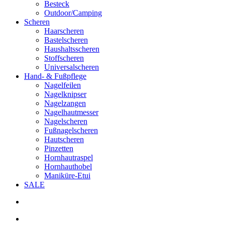
Besteck
Outdoor/Camping
Scheren
Haarscheren
Bastelscheren
Haushaltsscheren
Stoffscheren
Universalscheren
Hand- & Fußpflege
Nagelfeilen
Nagelknipser
Nagelzangen
Nagelhautmesser
Nagelscheren
Fußnagelscheren
Hautscheren
Pinzetten
Hornhautraspel
Hornhauthobel
Maniküre-Etui
SALE
search
account