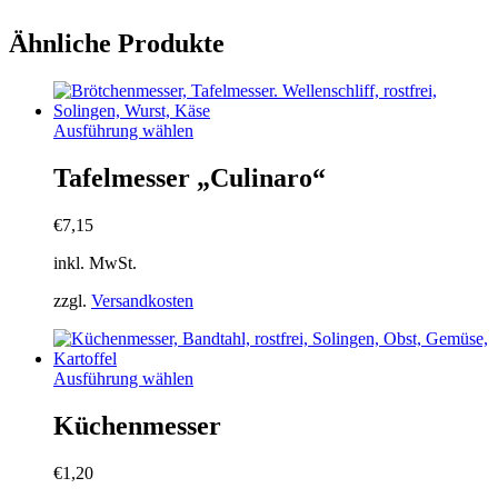
Ähnliche Produkte
Dieses
Ausführung wählen
Produkt
weist
Tafelmesser „Culinaro“
mehrere
Varianten
€
7,15
auf.
Die
inkl. MwSt.
Optionen
können
zzgl.
Versandkosten
auf
der
Produktseite
gewählt
Dieses
Ausführung wählen
werden
Produkt
weist
Küchenmesser
mehrere
Varianten
€
1,20
auf.
Die