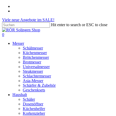
Skip
phone
to
email
main
Viele neue Angebote im SALE!
content
Hit enter to search or ESC to close
Close
Search
search
account
0
Menu
Messer
Schälmesser
Küchenmesser
Brötchenmesser
Brotmesser
Universalmesser
Steakmesser
Schlachtermesser
Asia-Messer
Schärfer & Zubehör
Geschenksets
Haushalt
Schäler
Dosenöffner
Küchenhelfer
Korkenzieher