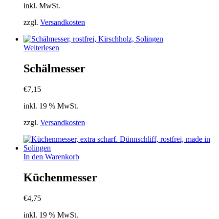
inkl. MwSt.
Optionen
können
zzgl.
Versandkosten
auf
der
Produktseite
Weiterlesen
gewählt
werden
Schälmesser
€
7,15
inkl. 19 % MwSt.
zzgl.
Versandkosten
In den Warenkorb
Küchenmesser
€
4,75
inkl. 19 % MwSt.