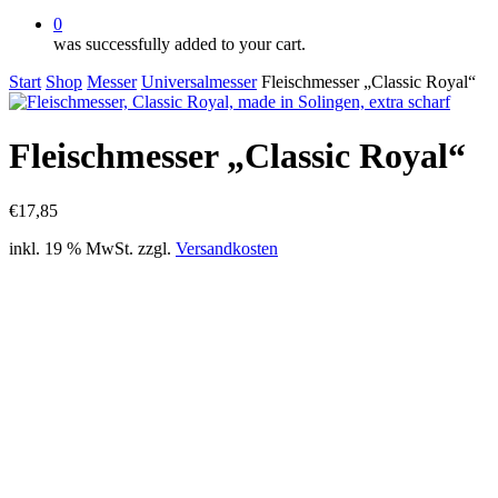
0
was successfully added to your cart.
Start
Shop
Messer
Universalmesser
Fleischmesser „Classic Royal“
Fleischmesser „Classic Royal“
€
17,85
inkl. 19 % MwSt.
zzgl.
Versandkosten