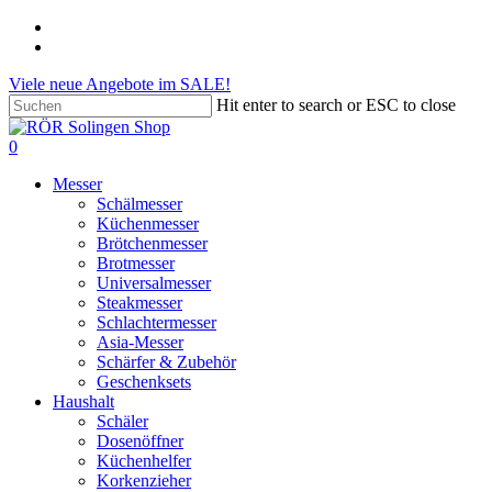
Skip
phone
to
email
main
Viele neue Angebote im SALE!
content
Hit enter to search or ESC to close
Close
Search
search
account
0
Menu
Messer
Schälmesser
Küchenmesser
Brötchenmesser
Brotmesser
Universalmesser
Steakmesser
Schlachtermesser
Asia-Messer
Schärfer & Zubehör
Geschenksets
Haushalt
Schäler
Dosenöffner
Küchenhelfer
Korkenzieher