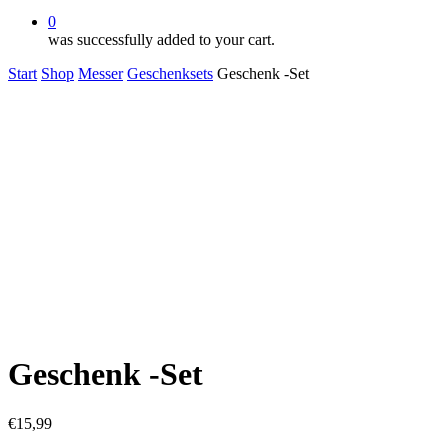
0
was successfully added to your cart.
Start
Shop
Messer
Geschenksets
Geschenk -Set
Geschenk -Set
€
15,99