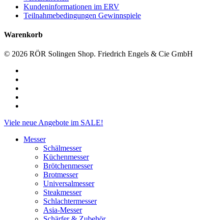
Kundeninformationen im ERV
Teilnahmebedingungen Gewinnspiele
Warenkorb
© 2026 RÖR Solingen Shop. Friedrich Engels & Cie GmbH
facebook
linkedin
instagram
phone
email
Close
Viele neue Angebote im SALE!
Menu
Messer
Schälmesser
Küchenmesser
Brötchenmesser
Brotmesser
Universalmesser
Steakmesser
Schlachtermesser
Asia-Messer
Schärfer & Zubehör