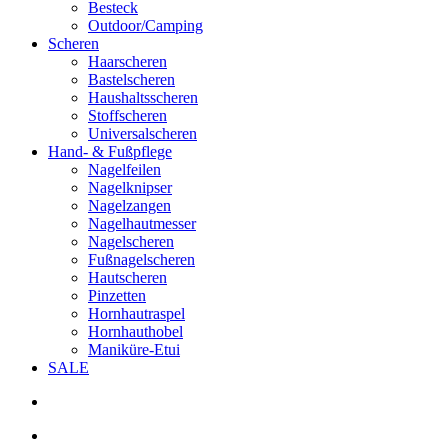
Besteck
Outdoor/Camping
Scheren
Haarscheren
Bastelscheren
Haushaltsscheren
Stoffscheren
Universalscheren
Hand- & Fußpflege
Nagelfeilen
Nagelknipser
Nagelzangen
Nagelhautmesser
Nagelscheren
Fußnagelscheren
Hautscheren
Pinzetten
Hornhautraspel
Hornhauthobel
Maniküre-Etui
SALE
search
account