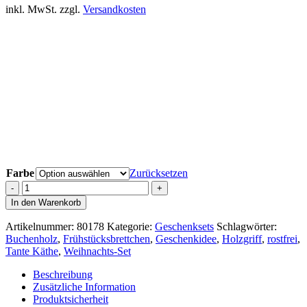
inkl. MwSt.
zzgl.
Versandkosten
Farbe
Zurücksetzen
Geschenk
-
In den Warenkorb
Set
Menge
Artikelnummer:
80178
Kategorie:
Geschenksets
Schlagwörter:
Buchenholz
,
Frühstücksbrettchen
,
Geschenkidee
,
Holzgriff
,
rostfrei
,
Tante Käthe
,
Weihnachts-Set
Beschreibung
Zusätzliche Information
Produktsicherheit