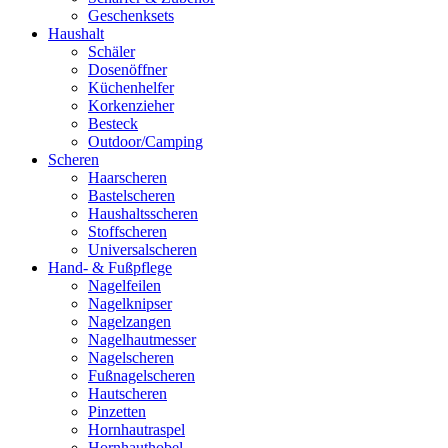
Geschenksets
Haushalt
Schäler
Dosenöffner
Küchenhelfer
Korkenzieher
Besteck
Outdoor/Camping
Scheren
Haarscheren
Bastelscheren
Haushaltsscheren
Stoffscheren
Universalscheren
Hand- & Fußpflege
Nagelfeilen
Nagelknipser
Nagelzangen
Nagelhautmesser
Nagelscheren
Fußnagelscheren
Hautscheren
Pinzetten
Hornhautraspel
Hornhauthobel