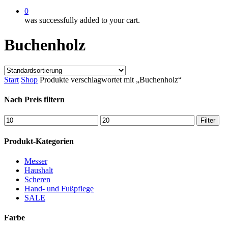
0
was successfully added to your cart.
Buchenholz
Start
Shop
Produkte verschlagwortet mit „Buchenholz“
Nach Preis filtern
Min.
Max.
Filter
Preis
Preis
Produkt-Kategorien
Messer
Haushalt
Scheren
Hand- und Fußpflege
SALE
Farbe