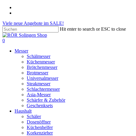
Skip
phone
to
email
main
Viele neue Angebote im SALE!
content
Hit enter to search or ESC to close
Close
Search
search
account
0
Menu
Messer
Schälmesser
Küchenmesser
Brötchenmesser
Brotmesser
Universalmesser
Steakmesser
Schlachtermesser
Asia-Messer
Schärfer & Zubehör
Geschenksets
Haushalt
Schäler
Dosenöffner
Küchenhelfer
Korkenzieher