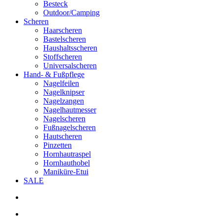
Besteck
Outdoor/Camping
Scheren
Haarscheren
Bastelscheren
Haushaltsscheren
Stoffscheren
Universalscheren
Hand- & Fußpflege
Nagelfeilen
Nagelknipser
Nagelzangen
Nagelhautmesser
Nagelscheren
Fußnagelscheren
Hautscheren
Pinzetten
Hornhautraspel
Hornhauthobel
Maniküre-Etui
SALE
search
account