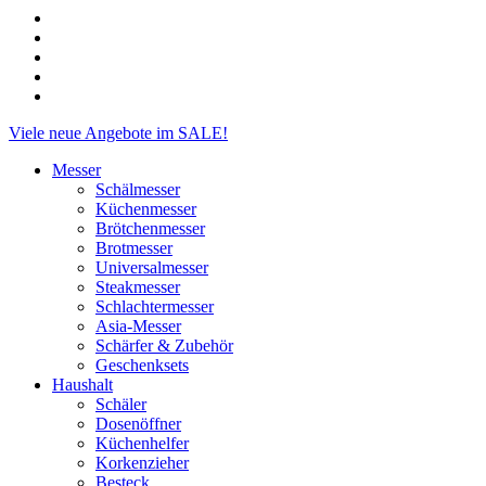
facebook
linkedin
instagram
phone
email
Close
Viele neue Angebote im SALE!
Menu
Messer
Schälmesser
Küchenmesser
Brötchenmesser
Brotmesser
Universalmesser
Steakmesser
Schlachtermesser
Asia-Messer
Schärfer & Zubehör
Geschenksets
Haushalt
Schäler
Dosenöffner
Küchenhelfer
Korkenzieher
Besteck