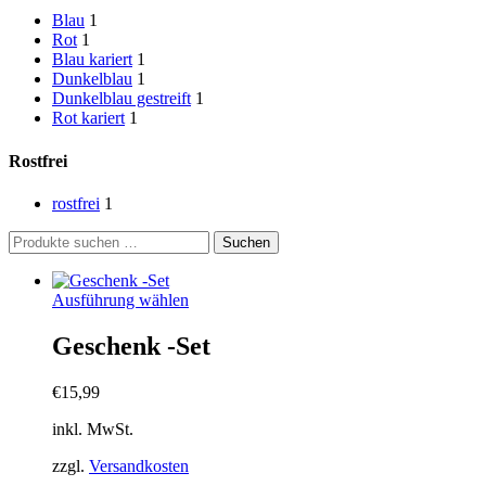
Blau
1
Rot
1
Blau kariert
1
Dunkelblau
1
Dunkelblau gestreift
1
Rot kariert
1
Rostfrei
rostfrei
1
Suchen
Suchen
nach:
Dieses
Ausführung wählen
Produkt
weist
Geschenk -Set
mehrere
Varianten
€
15,99
auf.
Die
inkl. MwSt.
Optionen
können
zzgl.
Versandkosten
auf