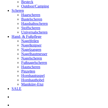
Besteck
Outdoor/Camping
Scheren
Haarscheren
Bastelscheren
Haushaltsscheren
Stoffscheren
Universalscheren
Hand- & Fußpflege
Nagelfeilen
Nagelknipser
Nagelzangen
Nagelhautmesser
Nagelscheren
Fußnagelscheren
Hautscheren
Pinzetten
Hornhautraspel
Hornhauthobel
Maniküre-Etui
SALE
search
account