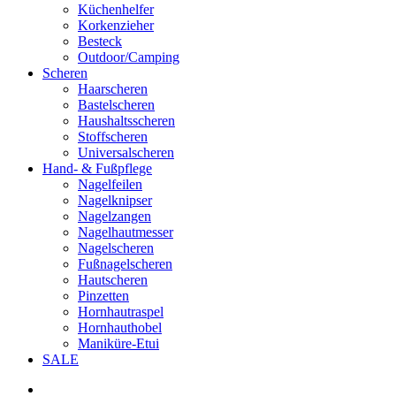
Küchenhelfer
Korkenzieher
Besteck
Outdoor/Camping
Scheren
Haarscheren
Bastelscheren
Haushaltsscheren
Stoffscheren
Universalscheren
Hand- & Fußpflege
Nagelfeilen
Nagelknipser
Nagelzangen
Nagelhautmesser
Nagelscheren
Fußnagelscheren
Hautscheren
Pinzetten
Hornhautraspel
Hornhauthobel
Maniküre-Etui
SALE
phone