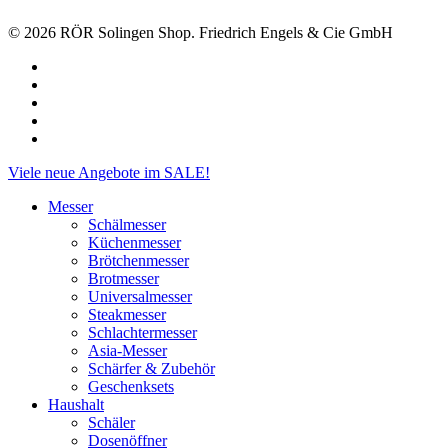
© 2026 RÖR Solingen Shop. Friedrich Engels & Cie GmbH
facebook
linkedin
instagram
phone
email
Close
Viele neue Angebote im SALE!
Menu
Messer
Schälmesser
Küchenmesser
Brötchenmesser
Brotmesser
Universalmesser
Steakmesser
Schlachtermesser
Asia-Messer
Schärfer & Zubehör
Geschenksets
Haushalt
Schäler
Dosenöffner