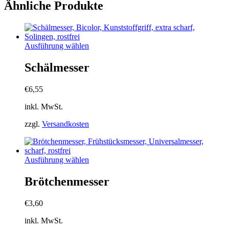
Ähnliche Produkte
Dieses
Ausführung wählen
Produkt
weist
Schälmesser
mehrere
Varianten
€
6,55
auf.
Die
inkl. MwSt.
Optionen
können
zzgl.
Versandkosten
auf
der
Produktseite
gewählt
Dieses
Ausführung wählen
werden
Produkt
weist
Brötchenmesser
mehrere
Varianten
€
3,60
auf.
Die
inkl. MwSt.
Optionen