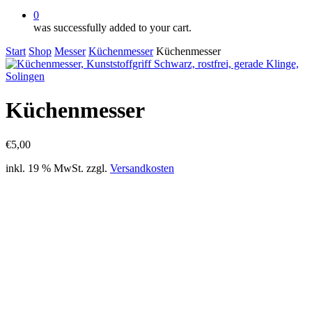
0
was successfully added to your cart.
Start
Shop
Messer
Küchenmesser
Küchenmesser
Küchenmesser
€
5,00
inkl. 19 % MwSt.
zzgl.
Versandkosten