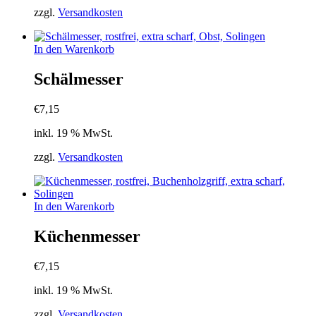
können
zzgl.
Versandkosten
auf
der
Produktseite
In den Warenkorb
gewählt
werden
Schälmesser
€
7,15
inkl. 19 % MwSt.
zzgl.
Versandkosten
In den Warenkorb
Küchenmesser
€
7,15
inkl. 19 % MwSt.
zzgl.
Versandkosten