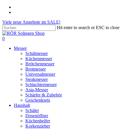
Skip
phone
to
email
main
Viele neue Angebote im SALE!
content
Hit enter to search or ESC to close
Close
Search
search
account
0
Menu
Messer
Schälmesser
Küchenmesser
Brötchenmesser
Brotmesser
Universalmesser
Steakmesser
Schlachtermesser
Asia-Messer
Schärfer & Zubehör
Geschenksets
Haushalt
Schäler
Dosenöffner
Küchenhelfer
Korkenzieher