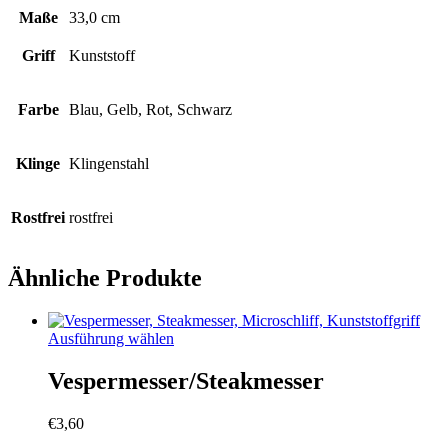
Maße
33,0 cm
Griff
Kunststoff
Farbe
Blau, Gelb, Rot, Schwarz
Klinge
Klingenstahl
Rostfrei
rostfrei
Ähnliche Produkte
Dieses
Ausführung wählen
Produkt
weist
Vespermesser/Steakmesser
mehrere
Varianten
€
3,60
auf.
Die