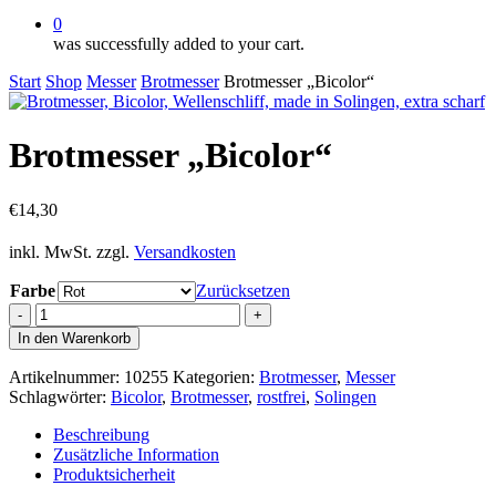
0
was successfully added to your cart.
Start
Shop
Messer
Brotmesser
Brotmesser „Bicolor“
Brotmesser „Bicolor“
€
14,30
inkl. MwSt.
zzgl.
Versandkosten
Farbe
Zurücksetzen
Brotmesser
"Bicolor"
In den Warenkorb
Menge
Artikelnummer:
10255
Kategorien:
Brotmesser
,
Messer
Schlagwörter:
Bicolor
,
Brotmesser
,
rostfrei
,
Solingen
Beschreibung
Zusätzliche Information
Produktsicherheit