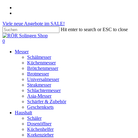
Skip
phone
to
email
main
Viele neue Angebote im SALE!
content
Hit enter to search or ESC to close
Close
Search
search
account
0
Menu
Messer
Schälmesser
Küchenmesser
Brötchenmesser
Brotmesser
Universalmesser
Steakmesser
Schlachtermesser
Asia-Messer
Schärfer & Zubehör
Geschenksets
Haushalt
Schäler
Dosenöffner
Küchenhelfer
Korkenzieher