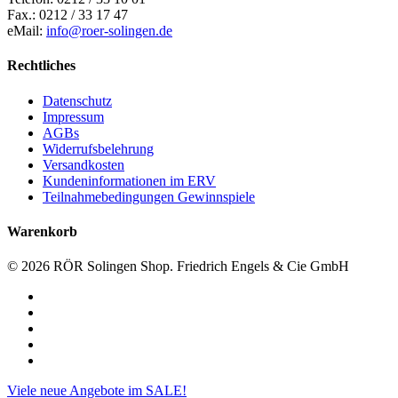
Fax.: 0212 / 33 17 47
eMail:
info@roer-solingen.de
Rechtliches
Datenschutz
Impressum
AGBs
Widerrufsbelehrung
Versandkosten
Kundeninformationen im ERV
Teilnahmebedingungen Gewinnspiele
Warenkorb
© 2026 RÖR Solingen Shop. Friedrich Engels & Cie GmbH
facebook
linkedin
instagram
phone
email
Close
Viele neue Angebote im SALE!