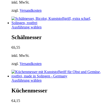
inkl. MwSt.
Optionen
können
zzgl.
Versandkosten
auf
der
Produktseite
gewählt
Dieses
Ausführung wählen
werden
Produkt
weist
Schälmesser
mehrere
Varianten
€
6,55
auf.
Die
inkl. MwSt.
Optionen
können
zzgl.
Versandkosten
auf
der
Produktseite
gewählt
Dieses
Ausführung wählen
werden
Produkt
weist
Küchenmesser
mehrere
Varianten
€
4,15
auf.
Die