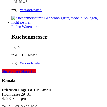
inkl. MwSt.
Optionen
können
zzgl.
Versandkosten
auf
der
Produktseite
gewählt
In den Warenkorb
werden
Küchenmesser
€
7,15
inkl. 19 % MwSt.
zzgl.
Versandkosten
Share
Share
Share
Pin
Kontakt
Friedrich Engels & Cie GmbH
Hochstrasse 29 -31
42697 Solingen
Telefon: 0212 / 33 10 01