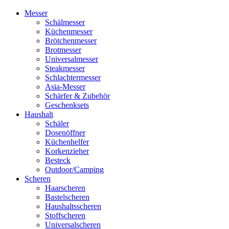
Menu
Messer
Schälmesser
Küchenmesser
Brötchenmesser
Brotmesser
Universalmesser
Steakmesser
Schlachtermesser
Asia-Messer
Schärfer & Zubehör
Geschenksets
Haushalt
Schäler
Dosenöffner
Küchenhelfer
Korkenzieher
Besteck
Outdoor/Camping
Scheren
Haarscheren
Bastelscheren
Haushaltsscheren
Stoffscheren
Universalscheren