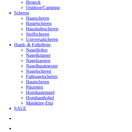
Besteck
Outdoor/Camping
Scheren
Haarscheren
Bastelscheren
Haushaltsscheren
Stoffscheren
Universalscheren
Hand- & Fußpflege
Nagelfeilen
Nagelknipser
Nagelzangen
Nagelhautmesser
Nagelscheren
Fußnagelscheren
Hautscheren
Pinzetten
Hornhautraspel
Hornhauthobel
Maniküre-Etui
SALE
search
account