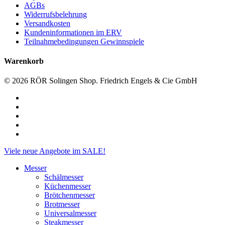
AGBs
Widerrufsbelehrung
Versandkosten
Kundeninformationen im ERV
Teilnahmebedingungen Gewinnspiele
Warenkorb
© 2026 RÖR Solingen Shop. Friedrich Engels & Cie GmbH
facebook
linkedin
instagram
phone
email
Close
Viele neue Angebote im SALE!
Menu
Messer
Schälmesser
Küchenmesser
Brötchenmesser
Brotmesser
Universalmesser
Steakmesser