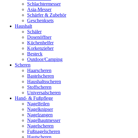
Schlachtermesser
Asia-Messer
Schärfer & Zubehör
Geschenksets
Haushalt
Schäler
Dosenöffner
Küchenhelfer
Korkenzieher
Besteck
Outdoor/Camping
Scheren
Haarscheren
Bastelscheren
Haushaltsscheren
Stoffscheren
Universalscheren
Hand- & Fußpflege
Nagelfeilen
Nagelknipser
Nagelzangen
Nagelhautmesser
Nagelscheren
Fußnagelscheren
Hautscheren