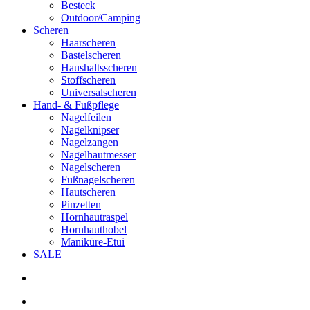
Besteck
Outdoor/Camping
Scheren
Haarscheren
Bastelscheren
Haushaltsscheren
Stoffscheren
Universalscheren
Hand- & Fußpflege
Nagelfeilen
Nagelknipser
Nagelzangen
Nagelhautmesser
Nagelscheren
Fußnagelscheren
Hautscheren
Pinzetten
Hornhautraspel
Hornhauthobel
Maniküre-Etui
SALE
search
account