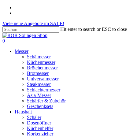
Skip
phone
to
email
main
Viele neue Angebote im SALE!
content
Hit enter to search or ESC to close
Close
Search
search
account
0
Menu
Messer
Schälmesser
Küchenmesser
Brötchenmesser
Brotmesser
Universalmesser
Steakmesser
Schlachtermesser
Asia-Messer
Schärfer & Zubehör
Geschenksets
Haushalt
Schäler
Dosenöffner
Küchenhelfer
Korkenzieher