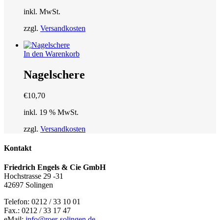
Die
inkl. MwSt.
Optionen
können
zzgl.
Versandkosten
auf
der
Produktseite
In den Warenkorb
gewählt
werden
Nagelschere
€
10,70
inkl. 19 % MwSt.
zzgl.
Versandkosten
Kontakt
Friedrich Engels & Cie GmbH
Hochstrasse 29 -31
42697 Solingen
Telefon: 0212 / 33 10 01
Fax.: 0212 / 33 17 47
eMail:
info@roer-solingen.de