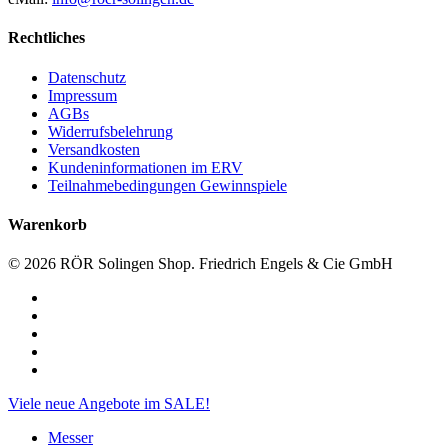
Rechtliches
Datenschutz
Impressum
AGBs
Widerrufsbelehrung
Versandkosten
Kundeninformationen im ERV
Teilnahmebedingungen Gewinnspiele
Warenkorb
© 2026 RÖR Solingen Shop. Friedrich Engels & Cie GmbH
facebook
linkedin
instagram
phone
email
Close
Viele neue Angebote im SALE!
Menu
Messer