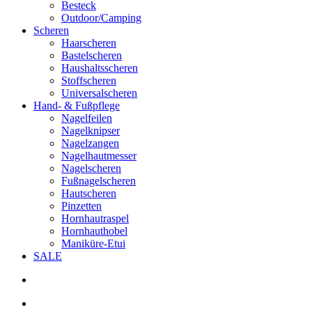
Besteck
Outdoor/Camping
Scheren
Haarscheren
Bastelscheren
Haushaltsscheren
Stoffscheren
Universalscheren
Hand- & Fußpflege
Nagelfeilen
Nagelknipser
Nagelzangen
Nagelhautmesser
Nagelscheren
Fußnagelscheren
Hautscheren
Pinzetten
Hornhautraspel
Hornhauthobel
Maniküre-Etui
SALE
search
account