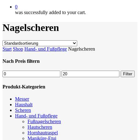
0
was successfully added to your cart.
Nagelscheren
Start
Shop
Hand- und Fußpflege
Nagelscheren
Nach Preis filtern
Min.
Max.
Filter
Preis
Preis
Produkt-Kategorien
Messer
Haushalt
Scheren
Hand- und Fußpflege
Fußnagelscheren
Hautscheren
Hornhautraspel
Maniküre-Etui