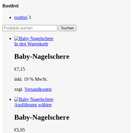
Rostfrei
rostfrei
3
Suchen
Suchen
nach:
In den Warenkorb
Baby-Nagelschere
€
7,15
inkl. 19 % MwSt.
zzgl.
Versandkosten
Dieses
Ausführung wählen
Produkt
weist
Baby-Nagelschere
mehrere
Varianten
€
5,95
auf.