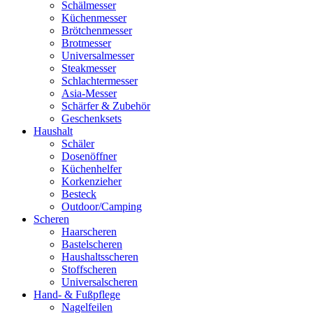
Schälmesser
Küchenmesser
Brötchenmesser
Brotmesser
Universalmesser
Steakmesser
Schlachtermesser
Asia-Messer
Schärfer & Zubehör
Geschenksets
Haushalt
Schäler
Dosenöffner
Küchenhelfer
Korkenzieher
Besteck
Outdoor/Camping
Scheren
Haarscheren
Bastelscheren
Haushaltsscheren
Stoffscheren
Universalscheren
Hand- & Fußpflege
Nagelfeilen