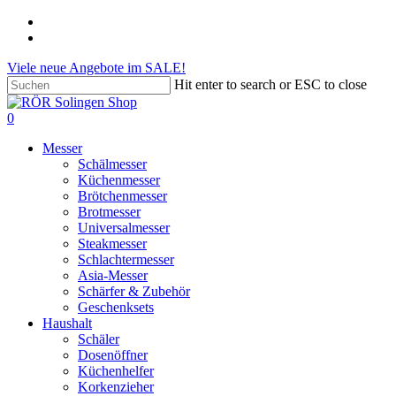
Skip
phone
to
email
main
Viele neue Angebote im SALE!
content
Hit enter to search or ESC to close
Close
Search
search
account
0
Menu
Messer
Schälmesser
Küchenmesser
Brötchenmesser
Brotmesser
Universalmesser
Steakmesser
Schlachtermesser
Asia-Messer
Schärfer & Zubehör
Geschenksets
Haushalt
Schäler
Dosenöffner
Küchenhelfer
Korkenzieher