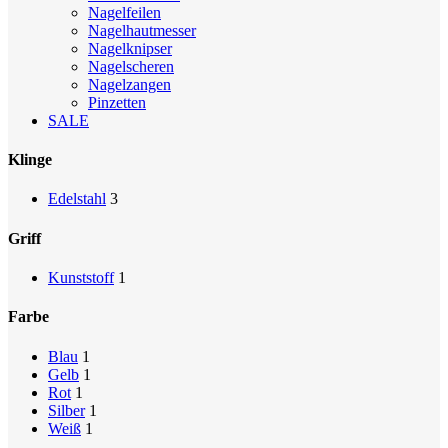
Nagelfeilen
Nagelhautmesser
Nagelknipser
Nagelscheren
Nagelzangen
Pinzetten
SALE
Klinge
Edelstahl
3
Griff
Kunststoff
1
Farbe
Blau
1
Gelb
1
Rot
1
Silber
1
Weiß
1