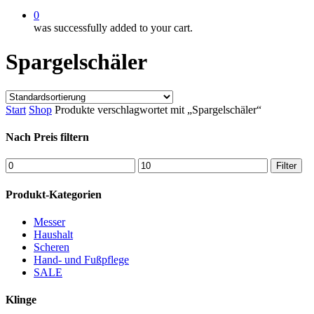
0
was successfully added to your cart.
Spargelschäler
Start
Shop
Produkte verschlagwortet mit „Spargelschäler“
Nach Preis filtern
Min.
Max.
Filter
Preis
Preis
Produkt-Kategorien
Messer
Haushalt
Scheren
Hand- und Fußpflege
SALE
Klinge