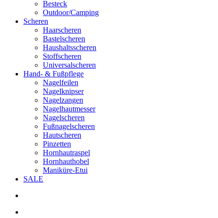
Besteck
Outdoor/Camping
Scheren
Haarscheren
Bastelscheren
Haushaltsscheren
Stoffscheren
Universalscheren
Hand- & Fußpflege
Nagelfeilen
Nagelknipser
Nagelzangen
Nagelhautmesser
Nagelscheren
Fußnagelscheren
Hautscheren
Pinzetten
Hornhautraspel
Hornhauthobel
Maniküre-Etui
SALE
search
account