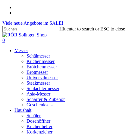
Skip
phone
to
email
main
Viele neue Angebote im SALE!
content
Hit enter to search or ESC to close
Close
Search
search
account
0
Menu
Messer
Schälmesser
Küchenmesser
Brötchenmesser
Brotmesser
Universalmesser
Steakmesser
Schlachtermesser
Asia-Messer
Schärfer & Zubehör
Geschenksets
Haushalt
Schäler
Dosenöffner
Küchenhelfer
Korkenzieher