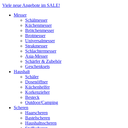
Close
Viele neue Angebote im SALE!
Menu
Messer
Schälmesser
Küchenmesser
Brötchenmesser
Brotmesser
Universalmesser
Steakmesser
Schlachtermesser
Asia-Messer
Schärfer & Zubehör
Geschenksets
Haushalt
Schäler
Dosenöffner
Küchenhelfer
Korkenzieher
Besteck
Outdoor/Camping
Scheren
Haarscheren
Bastelscheren
Haushaltsscheren