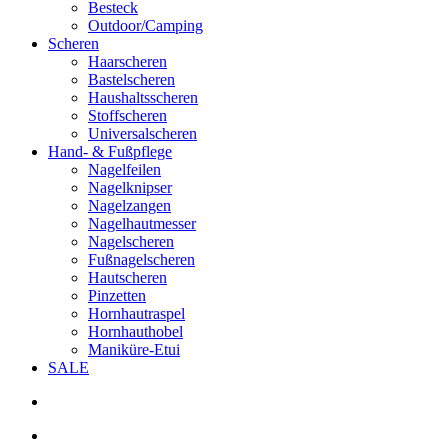
Besteck
Outdoor/Camping
Scheren
Haarscheren
Bastelscheren
Haushaltsscheren
Stoffscheren
Universalscheren
Hand- & Fußpflege
Nagelfeilen
Nagelknipser
Nagelzangen
Nagelhautmesser
Nagelscheren
Fußnagelscheren
Hautscheren
Pinzetten
Hornhautraspel
Hornhauthobel
Maniküre-Etui
SALE
search
account