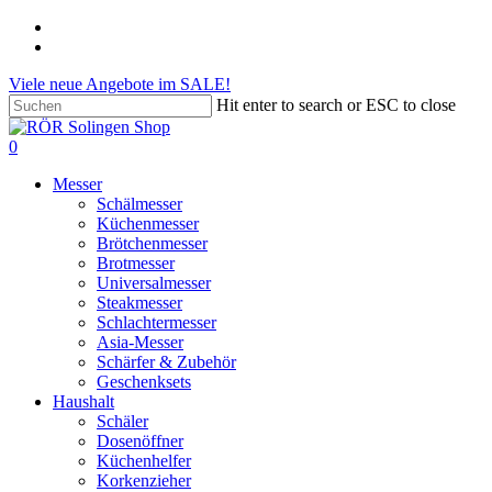
Skip
phone
to
email
main
Viele neue Angebote im SALE!
content
Hit enter to search or ESC to close
Close
Search
search
account
0
Menu
Messer
Schälmesser
Küchenmesser
Brötchenmesser
Brotmesser
Universalmesser
Steakmesser
Schlachtermesser
Asia-Messer
Schärfer & Zubehör
Geschenksets
Haushalt
Schäler
Dosenöffner
Küchenhelfer
Korkenzieher