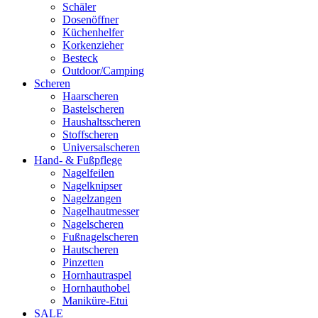
Schäler
Dosenöffner
Küchenhelfer
Korkenzieher
Besteck
Outdoor/Camping
Scheren
Haarscheren
Bastelscheren
Haushaltsscheren
Stoffscheren
Universalscheren
Hand- & Fußpflege
Nagelfeilen
Nagelknipser
Nagelzangen
Nagelhautmesser
Nagelscheren
Fußnagelscheren
Hautscheren
Pinzetten
Hornhautraspel
Hornhauthobel
Maniküre-Etui
SALE