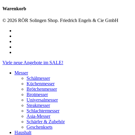
Warenkorb
© 2026 RÖR Solingen Shop. Friedrich Engels & Cie GmbH
facebook
linkedin
instagram
phone
email
Close
Viele neue Angebote im SALE!
Menu
Messer
Schälmesser
Küchenmesser
Brötchenmesser
Brotmesser
Universalmesser
Steakmesser
Schlachtermesser
Asia-Messer
Schärfer & Zubehör
Geschenksets
Haushalt