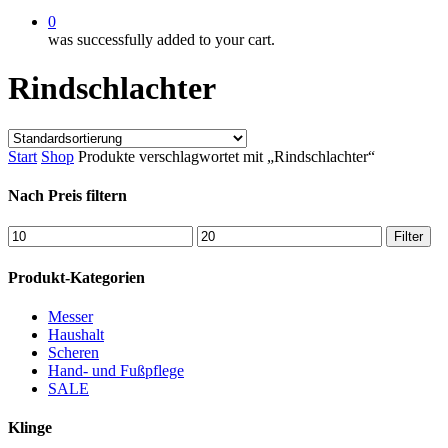
0
was successfully added to your cart.
Rindschlachter
Start
Shop
Produkte verschlagwortet mit „Rindschlachter“
Nach Preis filtern
Min.
Max.
Filter
Preis
Preis
Produkt-Kategorien
Messer
Haushalt
Scheren
Hand- und Fußpflege
SALE
Klinge