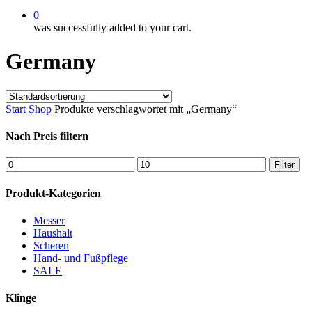
0
was successfully added to your cart.
Germany
Start
Shop
Produkte verschlagwortet mit „Germany“
Nach Preis filtern
Min.
Max.
Filter
Preis
Preis
Produkt-Kategorien
Messer
Haushalt
Scheren
Hand- und Fußpflege
SALE
Klinge