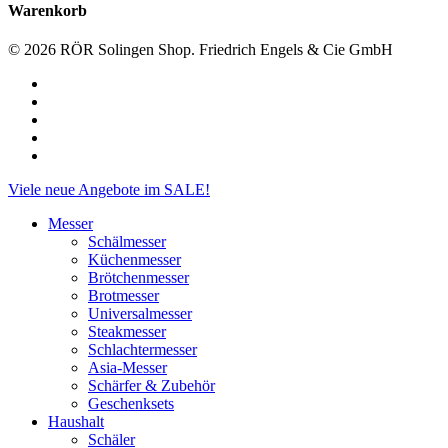
Warenkorb
© 2026 RÖR Solingen Shop. Friedrich Engels & Cie GmbH
facebook
linkedin
instagram
phone
email
Close
Viele neue Angebote im SALE!
Menu
Messer
Schälmesser
Küchenmesser
Brötchenmesser
Brotmesser
Universalmesser
Steakmesser
Schlachtermesser
Asia-Messer
Schärfer & Zubehör
Geschenksets
Haushalt
Schäler