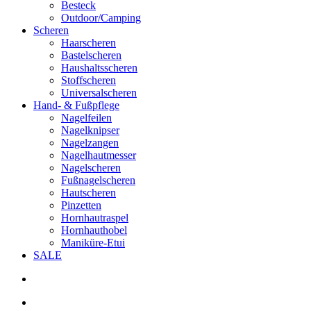
Besteck
Outdoor/Camping
Scheren
Haarscheren
Bastelscheren
Haushaltsscheren
Stoffscheren
Universalscheren
Hand- & Fußpflege
Nagelfeilen
Nagelknipser
Nagelzangen
Nagelhautmesser
Nagelscheren
Fußnagelscheren
Hautscheren
Pinzetten
Hornhautraspel
Hornhauthobel
Maniküre-Etui
SALE
search
account