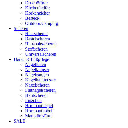
Dosenöffner
Küchenhelfer
Korkenzieher
Besteck
Outdoor/Camping
Scheren
Haarscheren
Bastelscheren
Haushaltsscheren
Stoffscheren
Universalscheren
Hand- & Fußpflege
Nagelfeilen
Nagelknipser
Nagelzangen
Nagelhautmesser
Nagelscheren
Fußnagelscheren
Hautscheren
Pinzetten
Hornhautraspel
Hornhauthobel
Maniküre-Etui
SALE