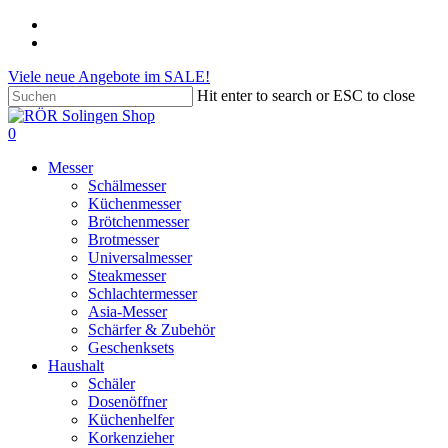
Skip
phone
to
email
main
Viele neue Angebote im SALE!
content
Hit enter to search or ESC to close
Close
Search
search
account
0
Menu
Messer
Schälmesser
Küchenmesser
Brötchenmesser
Brotmesser
Universalmesser
Steakmesser
Schlachtermesser
Asia-Messer
Schärfer & Zubehör
Geschenksets
Haushalt
Schäler
Dosenöffner
Küchenhelfer
Korkenzieher