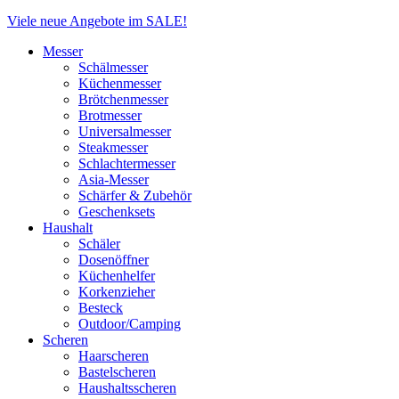
Close
Viele neue Angebote im SALE!
Menu
Messer
Schälmesser
Küchenmesser
Brötchenmesser
Brotmesser
Universalmesser
Steakmesser
Schlachtermesser
Asia-Messer
Schärfer & Zubehör
Geschenksets
Haushalt
Schäler
Dosenöffner
Küchenhelfer
Korkenzieher
Besteck
Outdoor/Camping
Scheren
Haarscheren
Bastelscheren
Haushaltsscheren