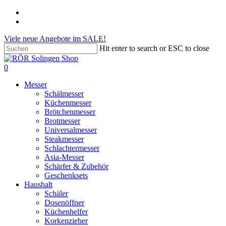
Skip
phone
to
email
main
Viele neue Angebote im SALE!
content
Hit enter to search or ESC to close
Close
Search
search
account
0
Menu
Messer
Schälmesser
Küchenmesser
Brötchenmesser
Brotmesser
Universalmesser
Steakmesser
Schlachtermesser
Asia-Messer
Schärfer & Zubehör
Geschenksets
Haushalt
Schäler
Dosenöffner
Küchenhelfer
Korkenzieher