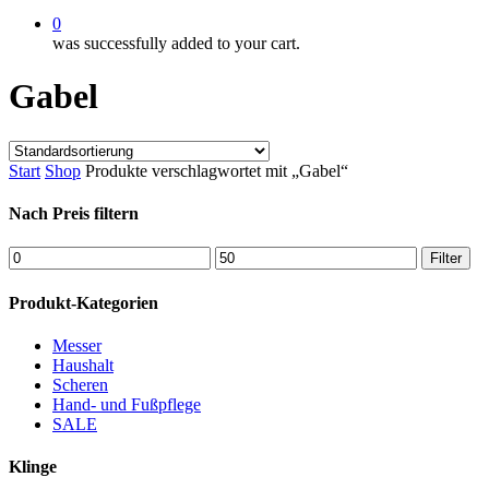
0
was successfully added to your cart.
Gabel
Start
Shop
Produkte verschlagwortet mit „Gabel“
Nach Preis filtern
Min.
Max.
Filter
Preis
Preis
Produkt-Kategorien
Messer
Haushalt
Scheren
Hand- und Fußpflege
SALE
Klinge