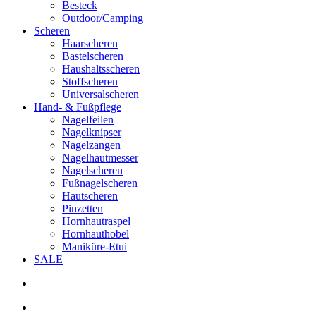
Besteck
Outdoor/Camping
Scheren
Haarscheren
Bastelscheren
Haushaltsscheren
Stoffscheren
Universalscheren
Hand- & Fußpflege
Nagelfeilen
Nagelknipser
Nagelzangen
Nagelhautmesser
Nagelscheren
Fußnagelscheren
Hautscheren
Pinzetten
Hornhautraspel
Hornhauthobel
Maniküre-Etui
SALE
search
account