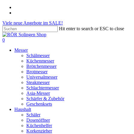
Skip
phone
to
email
main
Viele neue Angebote im SALE!
content
Hit enter to search or ESC to close
Close
Search
search
account
0
Menu
Messer
Schälmesser
Küchenmesser
Brötchenmesser
Brotmesser
Universalmesser
Steakmesser
Schlachtermesser
Asia-Messer
Schärfer & Zubehör
Geschenksets
Haushalt
Schäler
Dosenöffner
Küchenhelfer
Korkenzieher