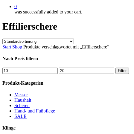
0
was successfully added to your cart.
Effilierschere
Start
Shop
Produkte verschlagwortet mit „Effilierschere“
Nach Preis filtern
Min.
Max.
Filter
Preis
Preis
Produkt-Kategorien
Messer
Haushalt
Scheren
Hand- und Fußpflege
SALE
Klinge