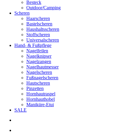
Besteck
Outdoor/Camping
Scheren
Haarscheren
Bastelscheren
Haushaltsscheren
Stoffscheren
Universalscheren
Hand- & Fußpflege
Nagelfeilen
Nagelknipser
Nagelzangen
Nagelhautmesser
Nagelscheren
Fußnagelscheren
Hautscheren
Pinzetten
Hornhautraspel
Hornhauthobel
Maniküre-Etui
SALE
search
account