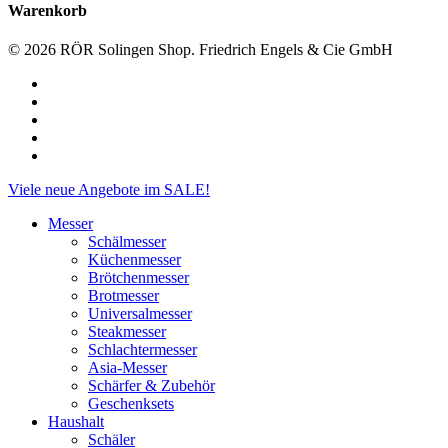
Warenkorb
© 2026 RÖR Solingen Shop. Friedrich Engels & Cie GmbH
facebook
linkedin
instagram
phone
email
Close
Viele neue Angebote im SALE!
Menu
Messer
Schälmesser
Küchenmesser
Brötchenmesser
Brotmesser
Universalmesser
Steakmesser
Schlachtermesser
Asia-Messer
Schärfer & Zubehör
Geschenksets
Haushalt
Schäler