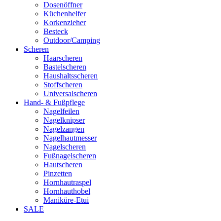
Dosenöffner
Küchenhelfer
Korkenzieher
Besteck
Outdoor/Camping
Scheren
Haarscheren
Bastelscheren
Haushaltsscheren
Stoffscheren
Universalscheren
Hand- & Fußpflege
Nagelfeilen
Nagelknipser
Nagelzangen
Nagelhautmesser
Nagelscheren
Fußnagelscheren
Hautscheren
Pinzetten
Hornhautraspel
Hornhauthobel
Maniküre-Etui
SALE