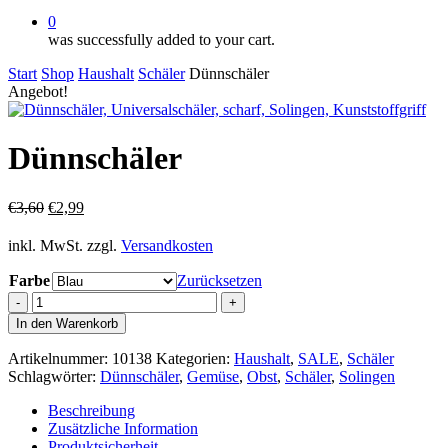
0
was successfully added to your cart.
Start
Shop
Haushalt
Schäler
Dünnschäler
Angebot!
Dünnschäler
Ursprünglicher
Aktueller
€
3,60
€
2,99
Preis
Preis
war:
ist:
inkl. MwSt.
zzgl.
Versandkosten
€3,60
€2,99.
Farbe
Zurücksetzen
Dünnschäler
Menge
In den Warenkorb
Artikelnummer:
10138
Kategorien:
Haushalt
,
SALE
,
Schäler
Schlagwörter:
Dünnschäler
,
Gemüse
,
Obst
,
Schäler
,
Solingen
Beschreibung
Zusätzliche Information
Produktsicherheit