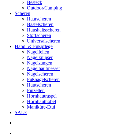
Besteck
Outdoor/Camping
Scheren
Haarscheren
Bastelscheren
Haushaltsscheren
Stoffscheren
Universalscheren
Hand- & Fußpflege
Nagelfeilen
Nagelknipser
Nagelzangen
Nagelhautmesser
Nagelscheren
Fußnagelscheren
Hautscheren
Pinzetten
Hornhautraspel
Hornhauthobel
Maniküre-Etui
SALE
search
account