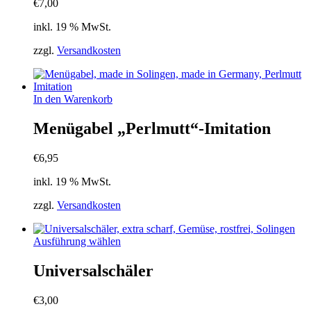
€
7,00
inkl. 19 % MwSt.
zzgl.
Versandkosten
In den Warenkorb
Menügabel „Perlmutt“-Imitation
€
6,95
inkl. 19 % MwSt.
zzgl.
Versandkosten
Dieses
Ausführung wählen
Produkt
weist
Universalschäler
mehrere
Varianten
€
3,00
auf.