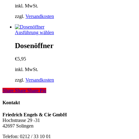
Die
inkl. MwSt.
Optionen
können
zzgl.
Versandkosten
auf
der
Produktseite
Dieses
Ausführung wählen
gewählt
Produkt
werden
weist
Dosenöffner
mehrere
Varianten
€
5,95
auf.
Die
inkl. MwSt.
Optionen
können
zzgl.
Versandkosten
auf
der
Share
Share
Share
Pin
Produktseite
gewählt
Kontakt
werden
Friedrich Engels & Cie GmbH
Hochstrasse 29 -31
42697 Solingen
Telefon: 0212 / 33 10 01