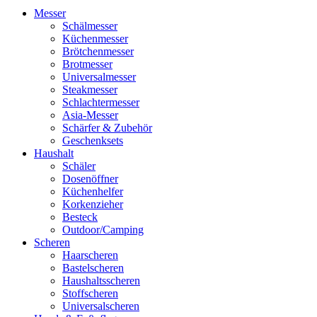
Menu
Messer
Schälmesser
Küchenmesser
Brötchenmesser
Brotmesser
Universalmesser
Steakmesser
Schlachtermesser
Asia-Messer
Schärfer & Zubehör
Geschenksets
Haushalt
Schäler
Dosenöffner
Küchenhelfer
Korkenzieher
Besteck
Outdoor/Camping
Scheren
Haarscheren
Bastelscheren
Haushaltsscheren
Stoffscheren
Universalscheren