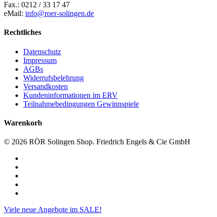
Fax.: 0212 / 33 17 47
eMail:
info@roer-solingen.de
Rechtliches
Datenschutz
Impressum
AGBs
Widerrufsbelehrung
Versandkosten
Kundeninformationen im ERV
Teilnahmebedingungen Gewinnspiele
Warenkorb
© 2026 RÖR Solingen Shop. Friedrich Engels & Cie GmbH
facebook
linkedin
instagram
phone
email
Close
Viele neue Angebote im SALE!