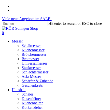
Skip
phone
to
email
main
Viele neue Angebote im SALE!
content
Hit enter to search or ESC to close
Close
Search
search
account
0
Menu
Messer
Schälmesser
Küchenmesser
Brötchenmesser
Brotmesser
Universalmesser
Steakmesser
Schlachtermesser
Asia-Messer
Schärfer & Zubehör
Geschenksets
Haushalt
Schäler
Dosenöffner
Küchenhelfer
Korkenzieher