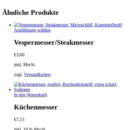
Ähnliche Produkte
Dieses
Ausführung wählen
Produkt
weist
Vespermesser/Steakmesser
mehrere
Varianten
€
3,60
auf.
Die
inkl. MwSt.
Optionen
können
zzgl.
Versandkosten
auf
der
Produktseite
gewählt
In den Warenkorb
werden
Küchenmesser
€
7,15
inkl. 19 % MwSt.