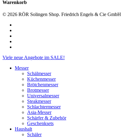
Warenkorb
© 2026 RÖR Solingen Shop. Friedrich Engels & Cie GmbH
facebook
linkedin
instagram
phone
email
Close
Viele neue Angebote im SALE!
Menu
Messer
Schälmesser
Küchenmesser
Brötchenmesser
Brotmesser
Universalmesser
Steakmesser
Schlachtermesser
Asia-Messer
Schärfer & Zubehör
Geschenksets
Haushalt
Schäler