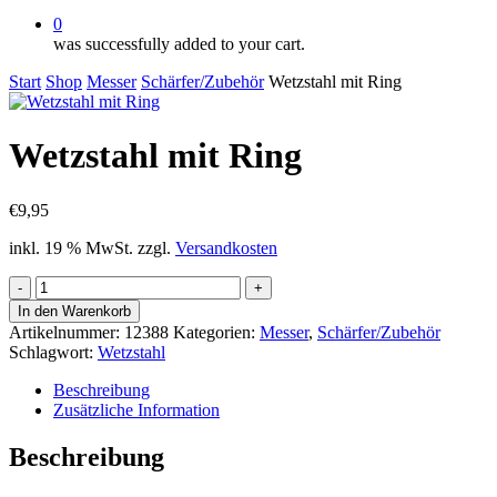
0
was successfully added to your cart.
Start
Shop
Messer
Schärfer/Zubehör
Wetzstahl mit Ring
Wetzstahl mit Ring
€
9,95
inkl. 19 % MwSt.
zzgl.
Versandkosten
Wetzstahl
mit
In den Warenkorb
Ring
Artikelnummer:
12388
Kategorien:
Messer
,
Schärfer/Zubehör
Menge
Schlagwort:
Wetzstahl
Beschreibung
Zusätzliche Information
Beschreibung