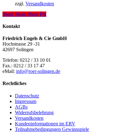
können
zzgl.
Versandkosten
auf
der
Share
Share
Share
Pin
Produktseite
gewählt
Kontakt
werden
Friedrich Engels & Cie GmbH
Hochstrasse 29 -31
42697 Solingen
Telefon: 0212 / 33 10 01
Fax.: 0212 / 33 17 47
eMail:
info@roer-solingen.de
Rechtliches
Datenschutz
Impressum
AGBs
Widerrufsbelehrung
Versandkosten
Kundeninformationen im ERV
Teilnahmebedingungen Gewinnspiele