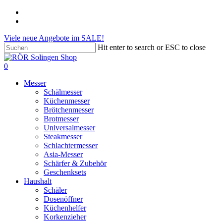
Skip
phone
to
email
main
Viele neue Angebote im SALE!
content
Hit enter to search or ESC to close
Close
Search
search
account
0
Menu
Messer
Schälmesser
Küchenmesser
Brötchenmesser
Brotmesser
Universalmesser
Steakmesser
Schlachtermesser
Asia-Messer
Schärfer & Zubehör
Geschenksets
Haushalt
Schäler
Dosenöffner
Küchenhelfer
Korkenzieher