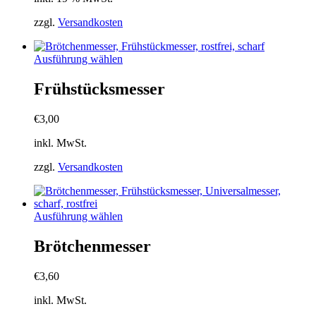
zzgl.
Versandkosten
Dieses
Ausführung wählen
Produkt
weist
Frühstücksmesser
mehrere
Varianten
€
3,00
auf.
Die
inkl. MwSt.
Optionen
können
zzgl.
Versandkosten
auf
der
Produktseite
gewählt
Dieses
Ausführung wählen
werden
Produkt
weist
Brötchenmesser
mehrere
Varianten
€
3,60
auf.
Die
inkl. MwSt.
Optionen