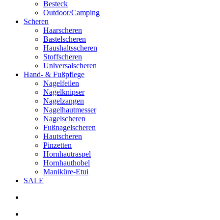
Besteck
Outdoor/Camping
Scheren
Haarscheren
Bastelscheren
Haushaltsscheren
Stoffscheren
Universalscheren
Hand- & Fußpflege
Nagelfeilen
Nagelknipser
Nagelzangen
Nagelhautmesser
Nagelscheren
Fußnagelscheren
Hautscheren
Pinzetten
Hornhautraspel
Hornhauthobel
Maniküre-Etui
SALE
search
account