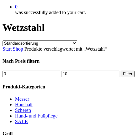
0
was successfully added to your cart.
Wetzstahl
Start
Shop
Produkte verschlagwortet mit „Wetzstahl“
Nach Preis filtern
Min.
Max.
Filter
Preis
Preis
Produkt-Kategorien
Messer
Haushalt
Scheren
Hand- und Fußpflege
SALE
Griff