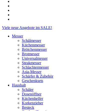
facebook
linkedin
instagram
phone
email
Close
Viele neue Angebote im SALE!
Menu
Messer
Schälmesser
Küchenmesser
Brötchenmesser
Brotmesser
Universalmesser
Steakmesser
Schlachtermesser
Asia-Messer
Schärfer & Zubehör
Geschenksets
Haushalt
Schäler
Dosenöffner
Küchenhelfer
Korkenzieher
Besteck