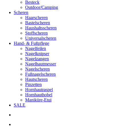
Besteck
Outdoor/Camping
Scheren
Haarscheren
Bastelscheren
Haushaltsscheren
Stoffscheren
Universalscheren
Hand- & Fußpflege
Nagelfeilen
Nagelknipser
Nagelzangen
Nagelhautmesser
Nagelscheren
Fußnagelscheren
Hautscheren
Pinzetten
Hornhautraspel
Hornhauthobel
Maniküre-Etui
SALE
search
account