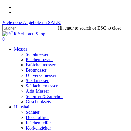
Skip
phone
to
email
main
Viele neue Angebote im SALE!
content
Hit enter to search or ESC to close
Close
Search
search
account
0
Menu
Messer
Schälmesser
Küchenmesser
Brötchenmesser
Brotmesser
Universalmesser
Steakmesser
Schlachtermesser
Asia-Messer
Schärfer & Zubehör
Geschenksets
Haushalt
Schäler
Dosenöffner
Küchenhelfer
Korkenzieher