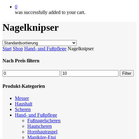
0
was successfully added to your cart.
Nagelknipser
Start
Shop
Hand- und Fußpflege
Nagelknipser
Nach Preis filtern
Min.
Max.
Filter
Preis
Preis
Produkt-Kategorien
Messer
Haushalt
Scheren
Hand- und Fußpflege
Fußnagelscheren
Hautscheren
Hornhautraspel
Maniküre-Etui