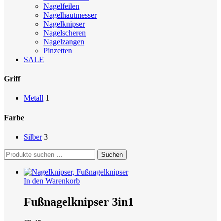
Nagelfeilen
Nagelhautmesser
Nagelknipser
Nagelscheren
Nagelzangen
Pinzetten
SALE
Griff
Metall
1
Farbe
Silber
3
Suchen
Suchen
nach:
In den Warenkorb
Fußnagelknipser 3in1