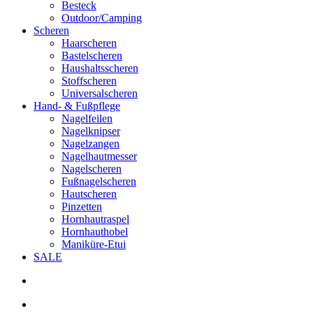
Besteck
Outdoor/Camping
Scheren
Haarscheren
Bastelscheren
Haushaltsscheren
Stoffscheren
Universalscheren
Hand- & Fußpflege
Nagelfeilen
Nagelknipser
Nagelzangen
Nagelhautmesser
Nagelscheren
Fußnagelscheren
Hautscheren
Pinzetten
Hornhautraspel
Hornhauthobel
Maniküre-Etui
SALE
search
account