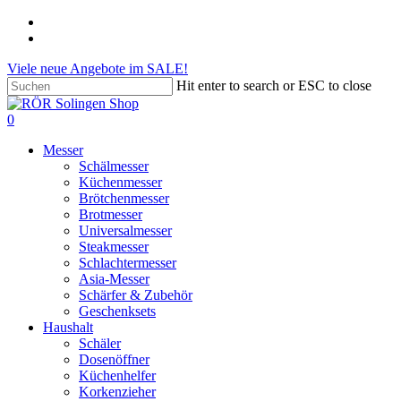
Skip
phone
to
email
main
Viele neue Angebote im SALE!
content
Hit enter to search or ESC to close
Close
Search
search
account
0
Menu
Messer
Schälmesser
Küchenmesser
Brötchenmesser
Brotmesser
Universalmesser
Steakmesser
Schlachtermesser
Asia-Messer
Schärfer & Zubehör
Geschenksets
Haushalt
Schäler
Dosenöffner
Küchenhelfer
Korkenzieher