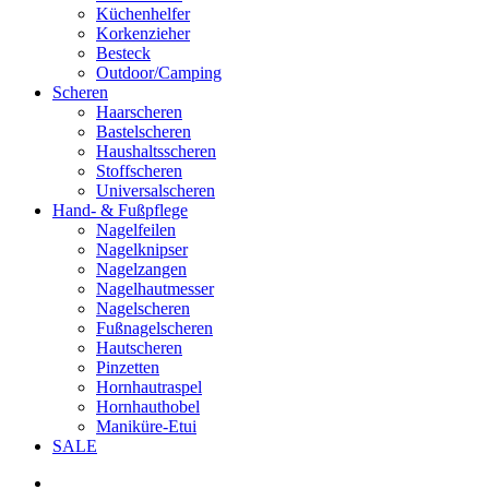
Küchenhelfer
Korkenzieher
Besteck
Outdoor/Camping
Scheren
Haarscheren
Bastelscheren
Haushaltsscheren
Stoffscheren
Universalscheren
Hand- & Fußpflege
Nagelfeilen
Nagelknipser
Nagelzangen
Nagelhautmesser
Nagelscheren
Fußnagelscheren
Hautscheren
Pinzetten
Hornhautraspel
Hornhauthobel
Maniküre-Etui
SALE
phone