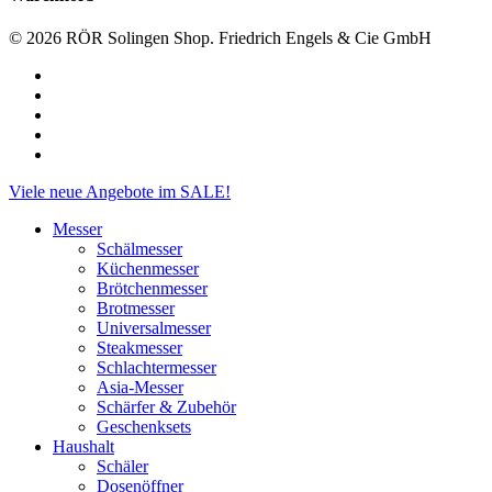
© 2026 RÖR Solingen Shop. Friedrich Engels & Cie GmbH
facebook
linkedin
instagram
phone
email
Close
Viele neue Angebote im SALE!
Menu
Messer
Schälmesser
Küchenmesser
Brötchenmesser
Brotmesser
Universalmesser
Steakmesser
Schlachtermesser
Asia-Messer
Schärfer & Zubehör
Geschenksets
Haushalt
Schäler
Dosenöffner